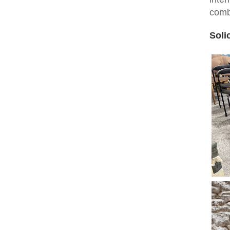
combi
Soli