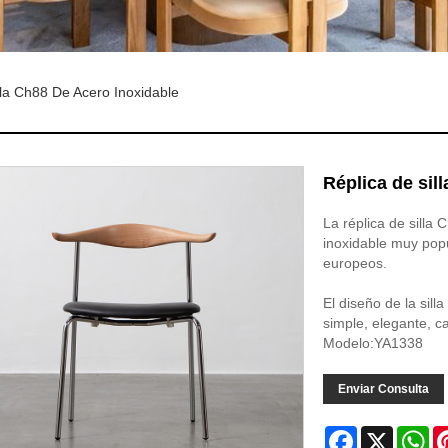
lla Ch88 De Acero Inoxidable
Réplica de sil
La réplica de silla
inoxidable muy popu
europeos.
El diseño de la sil
simple, elegante, c
Modelo:YA1338
Enviar Consulta
Facebook
X
Wh