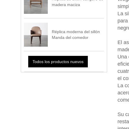
madera maciza
simp
La s
para 
negro
Réplica moderna del sillón
Manda del comedor
El as
mader
Una d
Todos los productos nuevos
efic
cuat
el co
La co
acer
comer
Su c
rest
inter