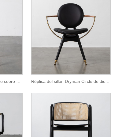
Silla sin brazos de comedor de cuero July Saddle
Réplica del sillón Dryman Circle de diseño moderno