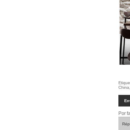
Etique
China,
En
Por f