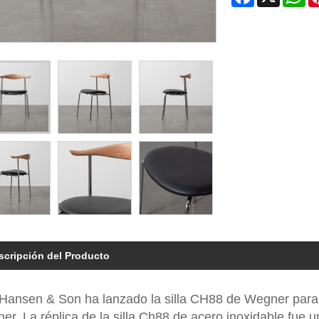
scripción del Producto
 Hansen & Son ha lanzado la silla CH88 de Wegner para
er. La réplica de la silla Ch88 de acero inoxidable fue