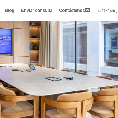
Blog
Enviar consulta
Contáctenos
Lucia41315@g