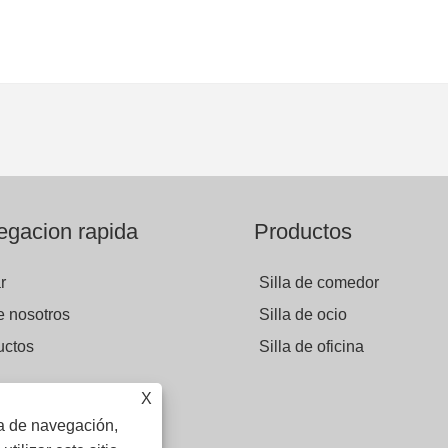
gacion rapida
Productos
r
Silla de comedor
e nosotros
Silla de ocio
uctos
Silla de oficina
X
r consulta
ia de navegación,
áctenos