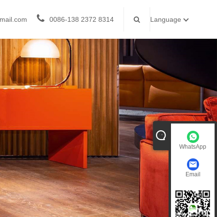
mail.com
0086-138 2372 8314
Language
WhatsApp
Email