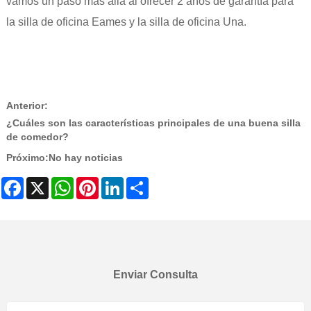
vamos un paso más allá al ofrecer 2 años de garantía para
la silla de oficina Eames y la silla de oficina Una.
Anterior:
¿Cuáles son las características principales de una buena silla
de comedor?
Próximo:
No hay noticias
Facebook
X
WhatsApp
Pinterest
LinkedIn
Share
Enviar Consulta